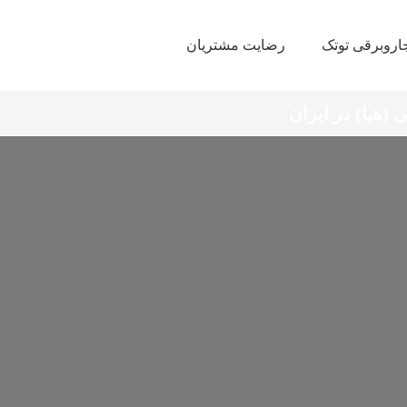
اروبرقی توتک
رضایت مشتریان
 (هپا) در ایران