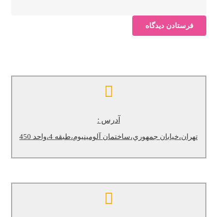
فرستادن دیدگاه
آدرس :
تهران،خيابان جمهوري،‌ساختمان آلومينيوم،طبقه 4،واحد 450
آدرس :
تهران،خيابان جمهوري،‌ساختمان آلومينيوم،طبقه 4،واحد 450
تلفن :