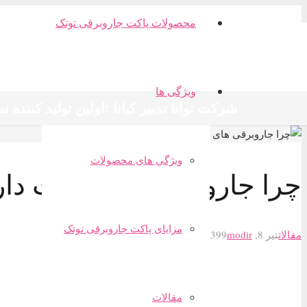
محصولات پاکت جاروبرقی توتک
ویژگی ها
شرکت توانا تدبیر کیانا :اولین تولید کننده
ويژگي های محصولات
چرا جاروبرقی های پاکت دار
مزايای پاكت جاروبرقی توتک
مقالات
تیر 8, 1399
modir
مقالات