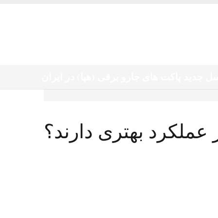
 نسل جدید پاکت های جارو برقی (هپا) در ایران
 عملکرد بهتری دارند؟